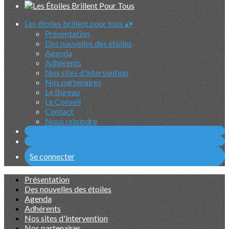
Les étoiles brillent pour tous
▴
▾
Présentation
Des nouvelles des étoiles
Agenda
Adhérents
Nos sites d'intervention
Nos partenaires
Le Bureau
Le Conseil
Contact
Nous rejoindre
Se connecter
Présentation
Des nouvelles des étoiles
Agenda
Adhérents
Nos sites d'intervention
Nos partenaires