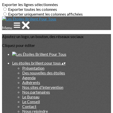
Exporter les lignes sélectionnées
Exporter toutes les colonnes
Exporter uniquement les colonnes affichées
Menu
Ajoutez un logo, un bouton, des réseaux sociaux
Cliquez pour éditer
Les étoiles brillent pour tous
▴
▾
Présentation
Des nouvelles des étoiles
Agenda
Adhérents
Nos sites d'intervention
Nos partenaires
Le Bureau
Le Conseil
Contact
Nous rejoindre