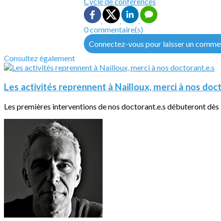
Cycle de conférences
0 commentaire(s)
Connectez-vous pour laisser un comme
Consultez également
Les activités reprennent à Nailloux, merci à nos doc
Les premières interventions de nos doctorant.e.s débuteront dès 