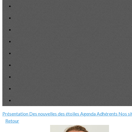
Présentation
Des nouvelles des étoiles
Agenda
Adhérents
Nos si
Retour