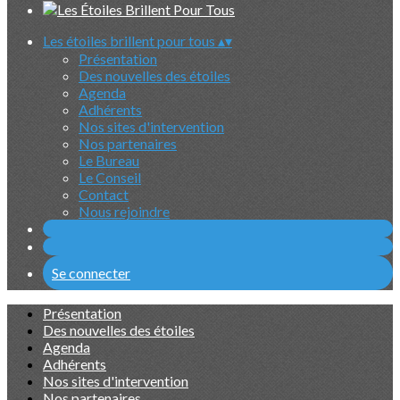
Les étoiles brillent pour tous
▴
▾
Présentation
Des nouvelles des étoiles
Agenda
Adhérents
Nos sites d'intervention
Nos partenaires
Le Bureau
Le Conseil
Contact
Nous rejoindre
Se connecter
Présentation
Des nouvelles des étoiles
Agenda
Adhérents
Nos sites d'intervention
Nos partenaires