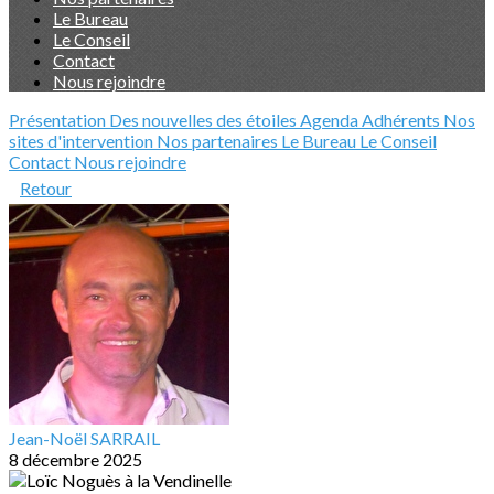
Le Bureau
Le Conseil
Contact
Nous rejoindre
Présentation
Des nouvelles des étoiles
Agenda
Adhérents
Nos
sites d'intervention
Nos partenaires
Le Bureau
Le Conseil
Contact
Nous rejoindre
Retour
Jean-Noël SARRAIL
8 décembre 2025