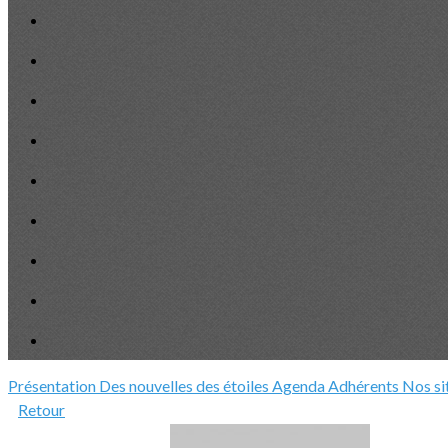
Présentation
Des nouvelles des étoiles
Agenda
Adhérents
Nos si
Retour