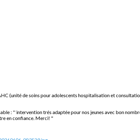
C (unité de soins pour adolescents hospitalisation et consultation)
sable : '' intervention trés adaptée pour nos jeunes avec bon nombre
ttre en confiance. Merci! "
20260606_083529.jpg