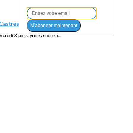
 Castres
M'abonner maintenant
redi 3 juin, Cyrille Gindre a...