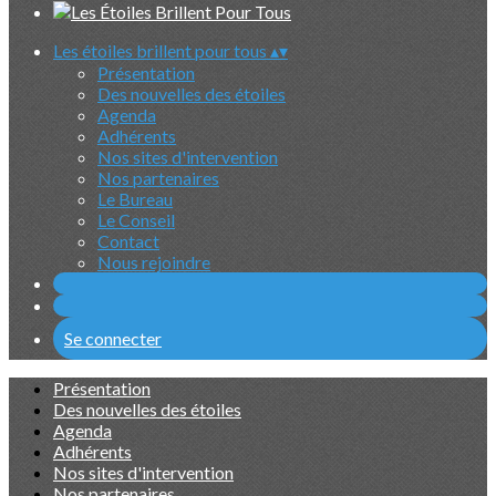
Les étoiles brillent pour tous
▴
▾
Présentation
Des nouvelles des étoiles
Agenda
Adhérents
Nos sites d'intervention
Nos partenaires
Le Bureau
Le Conseil
Contact
Nous rejoindre
Se connecter
Présentation
Des nouvelles des étoiles
Agenda
Adhérents
Nos sites d'intervention
Nos partenaires